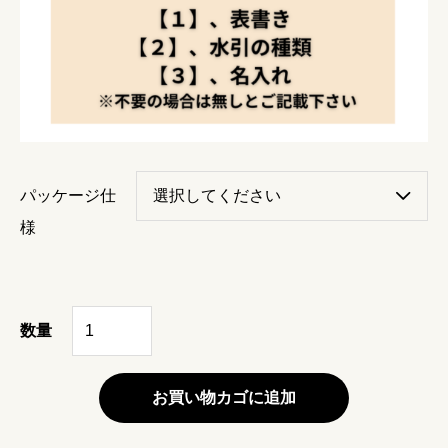
パッケージ仕
様
横
数量
浜
ビ
お買い物カゴに追加
ー