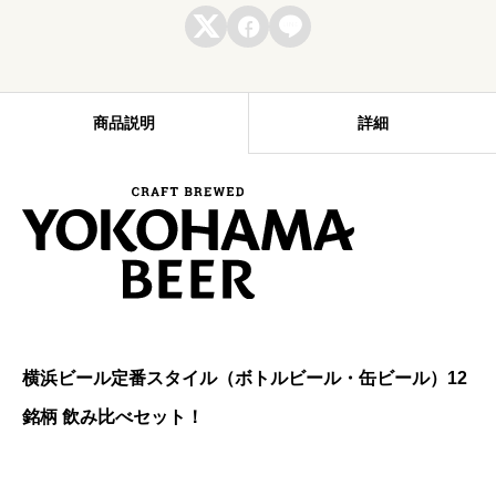
ル



定
番
ス
商品説明
詳細
タ
イ
ル
1
2
銘
柄
横浜ビール定番スタイル（ボトルビール・缶ビール）12
詰
銘柄 飲み比べセット！
め
合