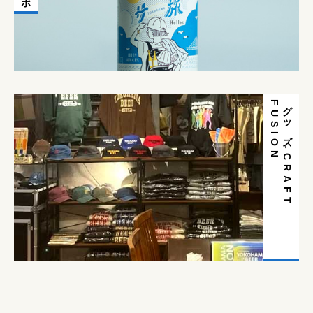
N
グ
ッ
ズ
-
C
R
A
F
T
F
U
S
I
O