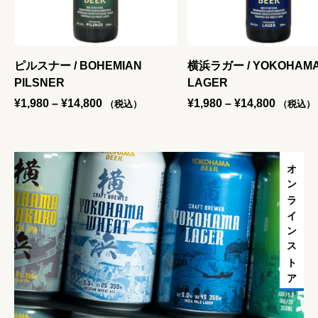
ニ
ピルスナー / BOHEMIAN
横浜ラガー / YOKOHAM
PILSNER
LAGER
価
価
¥
1,980
–
¥
14,800
¥
1,980
–
¥
14,800
（税込）
（税込）
格
格
帯
帯
:
:
オンラインストア
¥
¥
1
1
,
,
9
9
8
8
0
0
–
–
¥
¥
1
1