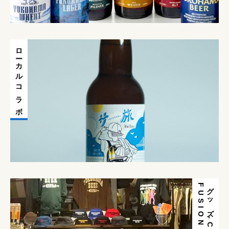
ローカルコラボ
N
グ
ッ
ズ
-
C
R
A
F
T
F
U
S
I
O