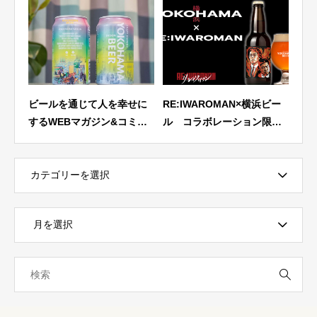
＞
ビールを通じて人を幸せに
RE:IWAROMAN×横浜ビー
【飲
ホッ
するWEBマガジン&コミュ
ル コラボレーション限定
業・
レポ
ニティ「ビール女子」に横
ラベルビール5月14日 正午
缶ビ
浜セゾン缶をご紹介いただ
12時より予約受付開始！限
精神
きました
定200SET
ン」