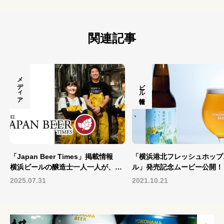
関連記事
メディア
ビール情報
「Japan Beer Times」掲載情報
「横浜港北フレッシュホップ
横浜ビールの醸造士一人一人が、今
ル」発売記念ムービー公開！
作りたいビール...
2025.07.31
2021.10.21