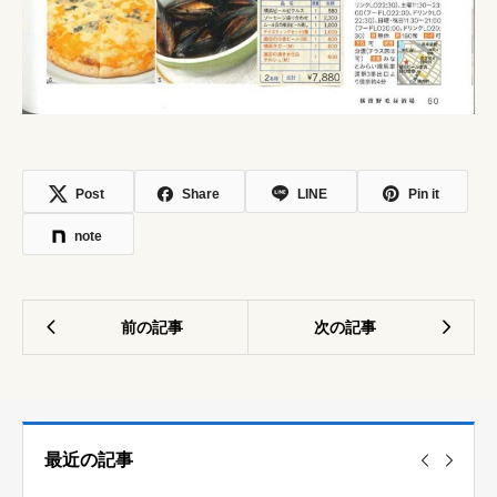
Post
Share
LINE
Pin it
note
最近の記事