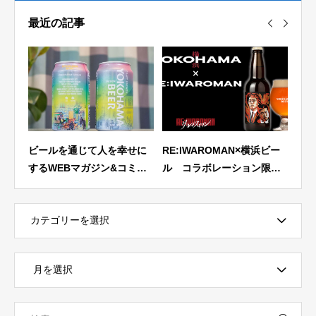
最近の記事
＞
ビールを通じて人を幸せに
RE:IWAROMAN×横浜ビー
【飲
ホッ
するWEBマガジン&コミュ
ル コラボレーション限定
業・
レポ
ニティ「ビール女子」に横
ラベルビール5月14日 正午
缶ビ
浜セゾン缶をご紹介いただ
12時より予約受付開始！限
精神
きました
定200SET
ン」