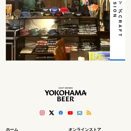
N
グ
ッ
ズ
-
C
R
A
F
T
F
U
S
I
O
ホーム
オンラインストア