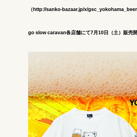
（
http://sanko-bazaar.jp/x/gsc_yokohama_beer
go slow caravan各店舗にて7月10日（土）販売