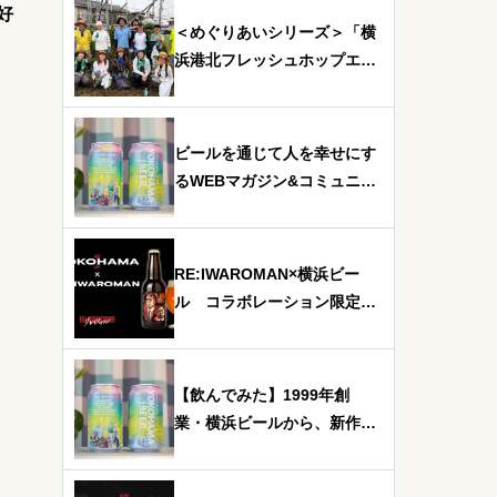
好
＜めぐりあいシリーズ＞「横
浜港北フレッシュホップエー
ル」ホップ収穫レポート
ビールを通じて人を幸せにす
るWEBマガジン&コミュニテ
ィ「ビール女子」に横浜セゾ
ン缶をご紹介いただきました
RE:IWAROMAN×横浜ビー
ル コラボレーション限定ラ
ベルビール5月14日 正午12
時より予約受付開始！限定
200SET
【飲んでみた】1999年創
業・横浜ビールから、新作缶
ビールが登場！生産者の精神
を体現する「横浜セゾン」