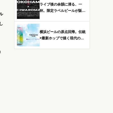
ライブ後の余韻に浸る、一
杯。限定ラベルビールが販売
ル
決定！RE:IWAROMAN×横浜
ビール コラボレーション
し
横浜ビールの原点回帰。伝統
×最新ホップで描く現代の
「休息」を。缶ビール第6弾
『横浜セゾン』2026年4月1
り
日新発売。