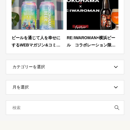
せに
RE:IWAROMAN×横浜ビー
【飲んでみた】1999年創
ライ
ミュ
ル コラボレーション限定
業・横浜ビールから、新作
杯。
…
に横
ラベルビール5月14日 正午
缶ビールが登場！生産者の
売決
ただ
12時より予約受付開始！限
精神を体現する「横浜セゾ
横浜
定200SET
ン」
ョン