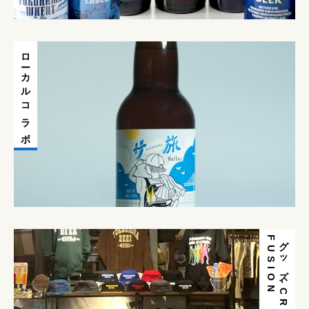
ローカルコラボ
N
グ
ッ
ズ
-
C
R
A
F
T
F
U
S
I
O