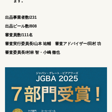
ます。
出品事業者数/231
出品ビール数/808
審査員数/111名
審査実⾏委員⻑/⼭本 祐輔 審査アドバイザー/⽥村 功
審査委員⻑/村林 智・⼩嶋 徹也