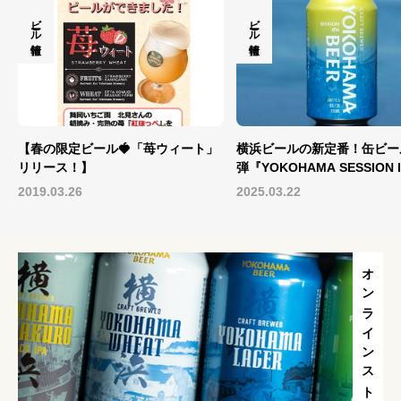
ビール情報
ビール情報
ート」
横浜ビールの新定番！缶ビール第５
『横濱元町カカオビール』
弾『YOKOHAMA SESSION IPA』
月28日(火)発売開始！
2025年4月1日(火)新...
2025.03.22
2023.11.29
オンラインストア