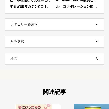
を幸せに
RE:IWAROMAN×横浜ビー
【飲んでみた】1999年創
&コミュ
ル コラボレーション限定
業・横浜ビールから、新作
子」に横
ラベルビール5月14日 正午
缶ビールが登場！生産者の
介いただ
12時より予約受付開始！限
精神を体現する「横浜セゾ
定200SET
ン」
関連記事