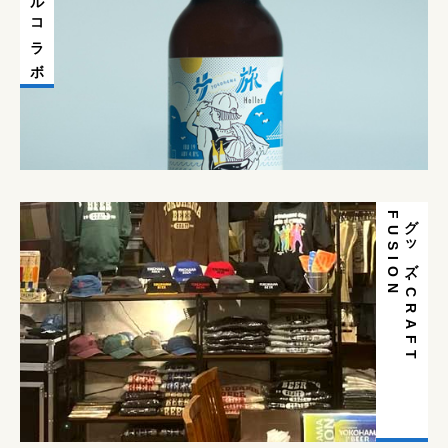
ローカルコラボ
N
グ
ッ
ズ
-
C
R
A
F
T
F
U
S
I
O