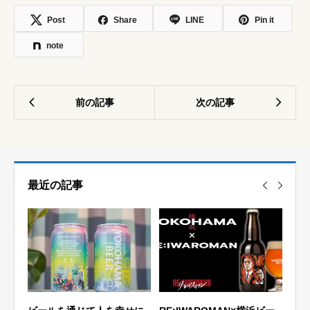
Post
Share
LINE
Pin it
note
最近の記事