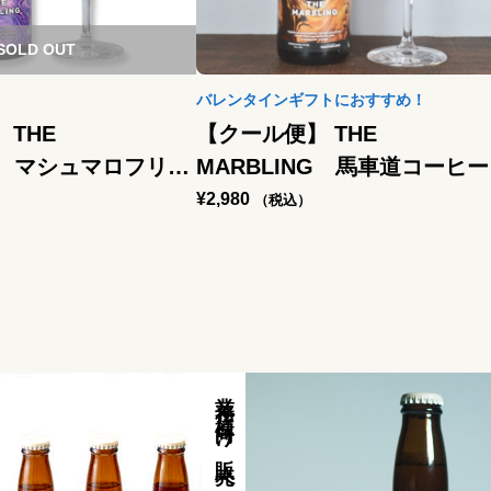
SOLD OUT
バレンタインギフトにおすすめ！
 THE
【クール便】 THE
NG マシュマロフリー
MARBLING 馬車道コーヒ
15 months / –
ルクスタウト / – Bourbon
¥
2,980
（税込）
rel aged Pastry
Barrel aged Coffee Milk Sto
業務店様向け販売ページ