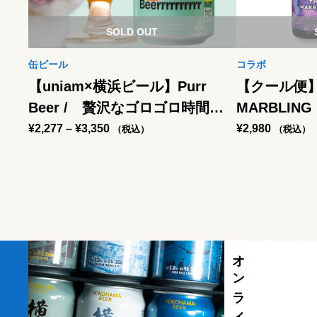
SOLD OUT
缶ビール
コラボ
【uniam×横浜ビール】Purr
【クール便】
Beer / 贅沢なゴロゴロ時間
MARBLI
Beer -Belgian Wheat Ale-
ク Aged for 
価
¥
2,277
–
¥
3,350
¥
2,980
（税込）
（税込）
格
Bourbon Bar
帯
Stout–
:
¥
2
,
2
7
7
–
¥