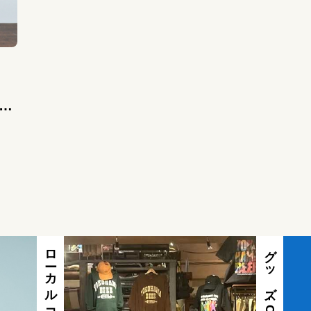
ーミ
ut–
ローカルコラボ