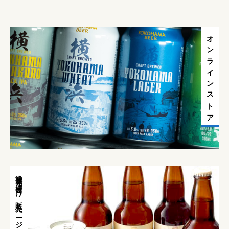
格
格
帯
帯
:
:
オンラインストア
¥
¥
1
6
,
,
9
4
8
0
0
0
–
–
¥
¥
1
6
4
,
,
4
業務店様向け販売ページ
8
5
0
0
0