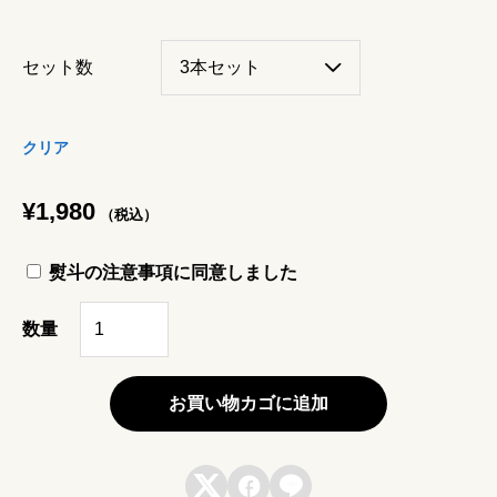
セット数
クリア
¥
1,980
（税込）
熨斗の注意事項に同意しました
か
数量
な
が
お買い物カゴに追加
わ
リ



ス