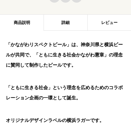
ペ
ク
商品説明
詳細
レビュー
ト
ビ
「かながわリスペクトビール」は、神奈川県と横浜ビー
ー
ルが共同で、「ともに生きる社会かながわ憲章」の理念
ル
個
に賛同して制作したビールです。
「ともに生きる社会」という理念を広めるためのコラボ
レーション企画の一環として誕生。
オリジナルデザインラベルの横浜ラガーです。