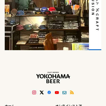
N
グ
ッ
ズ
-
C
R
A
F
T
F
U
S
I
O
ホーム
オンラインストア