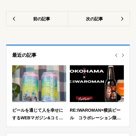
最近の記事
＞
ビールを通じて人を幸せに
RE:IWAROMAN×横浜ビー
【飲
ホッ
するWEBマガジン&コミュ
ル コラボレーション限定
業・
レポ
ニティ「ビール女子」に横
ラベルビール5月14日 正午
缶ビ
浜セゾン缶をご紹介いただ
12時より予約受付開始！限
精神