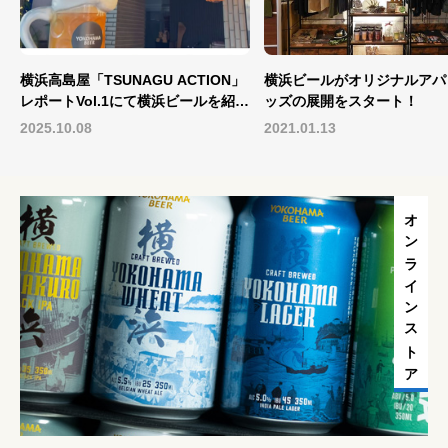
横浜高島屋「TSUNAGU ACTION」
横浜ビールがオリジナルアパ
レポートVol.1にて横浜ビールを紹介
ッズの展開をスタート！
いただきました。
2025.10.08
2021.01.13
オンラインストア