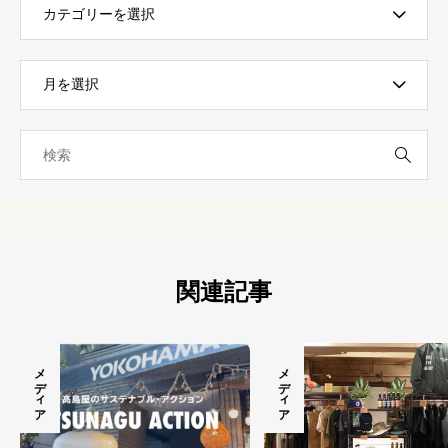
きました
定200SET
ン」
関連記事
メディア
メディア