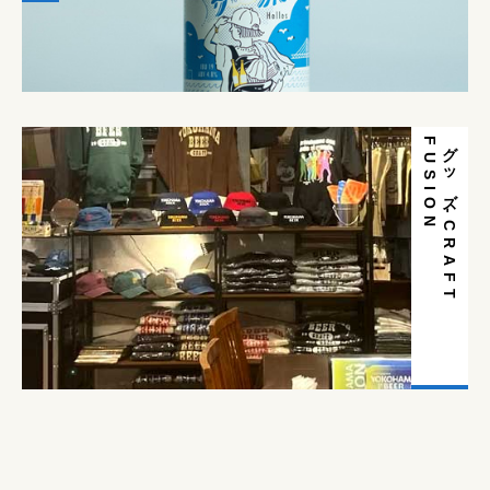
N
グ
ッ
ズ
-
C
R
A
F
T
F
U
S
I
O