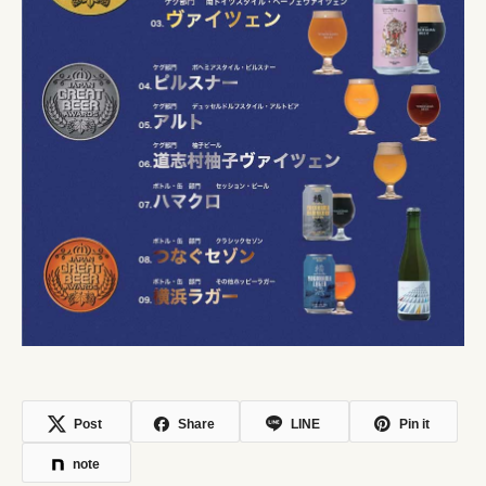
Post
Share
LINE
Pin it
note